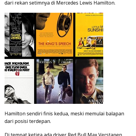
dari rekan setimnya di Mercedes Lewis Hamilton.
Hamilton sendiri finis kedua, meski memulai balapan
dari posisi terdepan.
Di tempat ketiga ada driver Red Bull Max Verstapen,