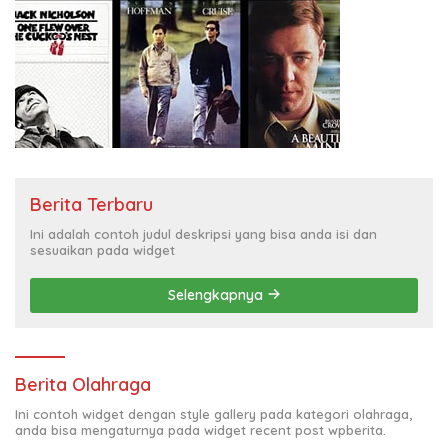
Berita Terbaru
Ini adalah contoh judul deskripsi yang bisa anda isi dan
sesuaikan pada widget
Selengkapnya
Berita Olahraga
Ini contoh widget dengan style gallery pada kategori olahraga,
anda bisa mengaturnya pada widget recent post wpberita.