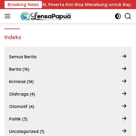
Langsung
uncurkan NADI JKN, Peserta Kini Bisa Menabung untuk Bayar Iu
Breaking News
ke
konten
Indeks
Semua Berita
Berita (16)
Kriminal (14)
Olahraga (4)
Otomotif (4)
Politik (3)
Uncategorized (1)