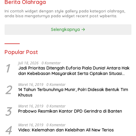
Berita Olahraga
Ini contoh widget dengan style gallery pada kategori olahraga,
anda bisa mengaturnya pada widget recent post wpberita.
Selengkapnya
Popular Post
1
Juli 18, 2026
0 Komentar
Jadi Prioritas Ditengah Euforia Piala Dunia! Antara Hak
dan Kebebasan Masyarakat Serta Ciptakan Situasi
Kondusif. Tema Dialog Publik Yang Digelar HMI-Polda
PBD
2
Maret 16, 2019
0 Komentar
14 Tahun Terbunuhnya Munir, Polri Didesak Bentuk Tim
Khusus
3
Maret 16, 2019
0 Komentar
Prabowo Resmikan Kantor DPD Gerindra di Banten
4
Maret 16, 2019
0 Komentar
Video: Kelemahan dan Kelebihan All New Terios