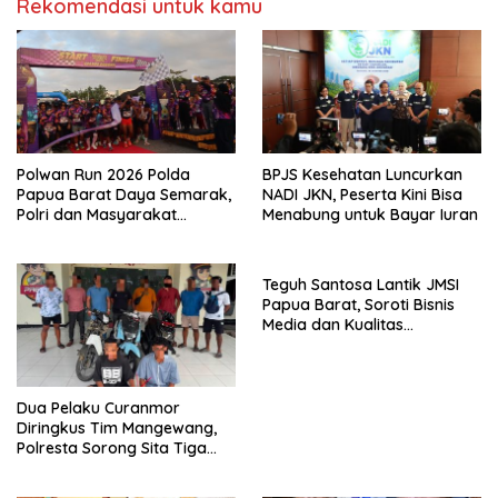
Rekomendasi untuk kamu
Polwan Run 2026 Polda
BPJS Kesehatan Luncurkan
Papua Barat Daya Semarak,
NADI JKN, Peserta Kini Bisa
Polri dan Masyarakat
Menabung untuk Bayar Iuran
Bersatu dalam Suasana
Humanis
Teguh Santosa Lantik JMSI
Papua Barat, Soroti Bisnis
Media dan Kualitas
Jurnalistik
Dua Pelaku Curanmor
Diringkus Tim Mangewang,
Polresta Sorong Sita Tiga
Sepeda Motor