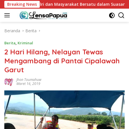
Langsung
arak, Polri dan Masyarakat Bersatu dalam Suasana Humanis
Breaking News
ke
konten
Beranda
Berita
Berita
,
Kriminal
2 Hari Hilang, Nelayan Tewas
Mengambang di Pantai Cipalawah
Garut
Jhon Toumahuw
Maret 16, 2019