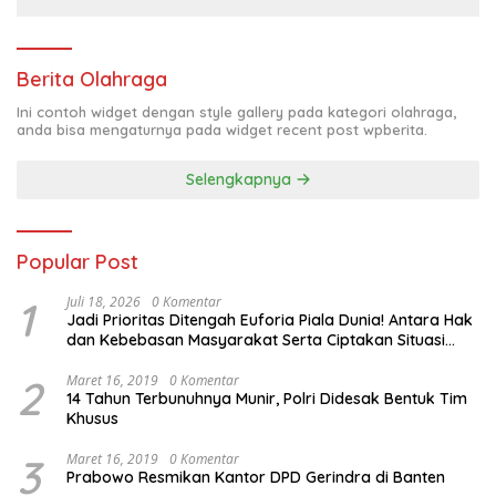
Berita Olahraga
Ini contoh widget dengan style gallery pada kategori olahraga,
anda bisa mengaturnya pada widget recent post wpberita.
Selengkapnya
Popular Post
1
Juli 18, 2026
0 Komentar
Jadi Prioritas Ditengah Euforia Piala Dunia! Antara Hak
dan Kebebasan Masyarakat Serta Ciptakan Situasi
Kondusif. Tema Dialog Publik Yang Digelar HMI-Polda
PBD
2
Maret 16, 2019
0 Komentar
14 Tahun Terbunuhnya Munir, Polri Didesak Bentuk Tim
Khusus
3
Maret 16, 2019
0 Komentar
Prabowo Resmikan Kantor DPD Gerindra di Banten