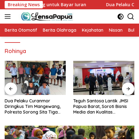
Langsung
i Bisa Menabung untuk Bayar Iuran
Breaking News
Dua Pelaku Curanmo
ke
konten
Berita Otomotif
Berita Olahraga
Kejahatan
Nissan
Bulut
Rohinya
Dua Pelaku Curanmor
Teguh Santosa Lantik JMSI
Diringkus Tim Mangewang,
Papua Barat, Soroti Bisnis
Polresta Sorong Sita Tiga
Media dan Kualitas
Sepeda Motor
Jurnalistik