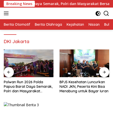
Langsung
da Papua Barat Daya Semarak, Polri dan Masyarakat Bersatu 
Breaking News
ke
konten
Berita Otomotif
Berita Olahraga
Kejahatan
Nissan
Bulut
DKI Jakarta
Polwan Run 2026 Polda
BPJS Kesehatan Luncurkan
Papua Barat Daya Semarak,
NADI JKN, Peserta Kini Bisa
Polri dan Masyarakat
Menabung untuk Bayar Iuran
Bersatu dalam Suasana
Humanis