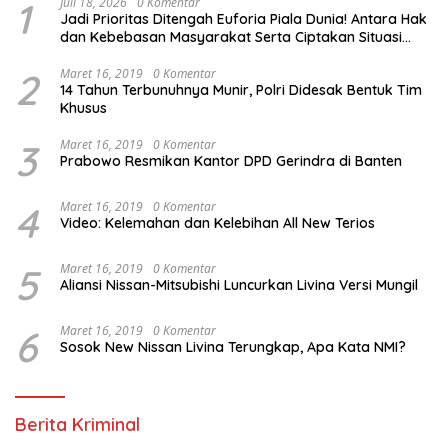
1
Juli 18, 2026
0 Komentar
Jadi Prioritas Ditengah Euforia Piala Dunia! Antara Hak
dan Kebebasan Masyarakat Serta Ciptakan Situasi
Kondusif. Tema Dialog Publik Yang Digelar HMI-Polda
PBD
2
Maret 16, 2019
0 Komentar
14 Tahun Terbunuhnya Munir, Polri Didesak Bentuk Tim
Khusus
3
Maret 16, 2019
0 Komentar
Prabowo Resmikan Kantor DPD Gerindra di Banten
4
Maret 16, 2019
0 Komentar
Video: Kelemahan dan Kelebihan All New Terios
5
Maret 16, 2019
0 Komentar
Aliansi Nissan-Mitsubishi Luncurkan Livina Versi Mungil
6
Maret 16, 2019
0 Komentar
Sosok New Nissan Livina Terungkap, Apa Kata NMI?
Berita Kriminal