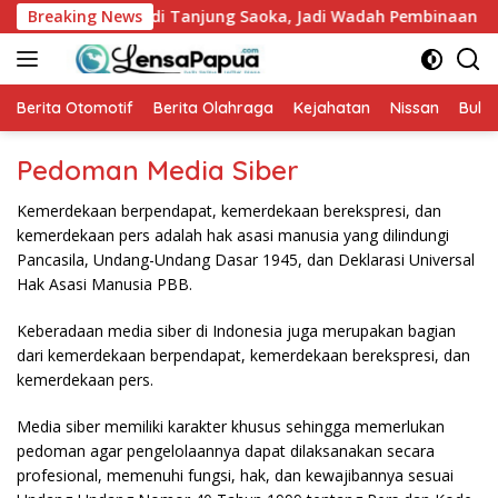
Langsung
GKI Mulai Dibangun di Tanjung Saoka, Jadi Wadah Pembinaan 
Breaking News
ke
konten
Berita Otomotif
Berita Olahraga
Kejahatan
Nissan
Bulut
Pedoman Media Siber
Kemerdekaan berpendapat, kemerdekaan berekspresi, dan
kemerdekaan pers adalah hak asasi manusia yang dilindungi
Pancasila, Undang-Undang Dasar 1945, dan Deklarasi Universal
Hak Asasi Manusia PBB.
Keberadaan media siber di Indonesia juga merupakan bagian
dari kemerdekaan berpendapat, kemerdekaan berekspresi, dan
kemerdekaan pers.
Media siber memiliki karakter khusus sehingga memerlukan
pedoman agar pengelolaannya dapat dilaksanakan secara
profesional, memenuhi fungsi, hak, dan kewajibannya sesuai