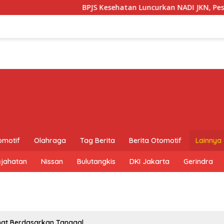
BPJS Kesehatan Luncurkan NADI JKN, Pesert
omotif
Olahraga
Tag Berita
Berita Otomotif
Lainnya
ejahatan
Nissan
Bulutangkis
DKI Jakarta
Gerindra
hat Berdasarkan Tanggal