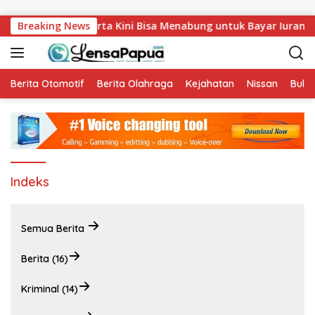
Langsung ke konten
an NADI JKN, Peserta Kini Bisa Menabung untuk Bayar Iuran
Breaking News
Berita Otomotif
Berita Olahraga
Kejahatan
Nissan
Bulut
Indeks
Semua Berita
Berita (16)
Kriminal (14)